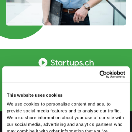
KONTAKTIEREN SIE UNS
info@startups.ch
Termin buchen
+41 52 269 30 80
This website uses cookies
We use cookies to personalise content and ads, to
provide social media features and to analyse our traffic.
We also share information about your use of our site with
our social media, advertising and analytics partners who
may combine it with other information that you’ve