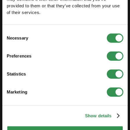
VORBEREITEN
provided to them or that they’ve collected from your use
of their services.
Leitfaden Selbstständigkeit
Businessplan erstellen
Consent
Steuerliche Aspekte
Necessary
Selection
Vorbezug Pensionskasse
Übersicht Rechtsformen
Preferences
Kurse
Statistics
Blog
Marketing
GRÜNDEN
Einzelfirma gründen
Show details
GmbH gründen
AG gründen