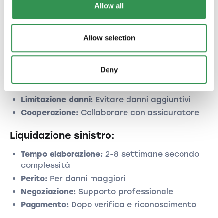
Allow all
Gestione sinistri:
Allow selection
Denuncia sinistro:
Denuncia immediata:
Ritardi possono
Deny
compromettere copertura
Documentazione:
Foto, giustificativi, testimoni
Limitazione danni:
Evitare danni aggiuntivi
Cooperazione:
Collaborare con assicuratore
Liquidazione sinistro:
Tempo elaborazione:
2-8 settimane secondo
complessità
Perito:
Per danni maggiori
Negoziazione:
Supporto professionale
Pagamento:
Dopo verifica e riconoscimento