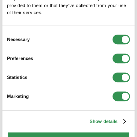
Reputazione:
Valutazioni e referenze
provided to them or that they’ve collected from your use
of their services.
Evitare errori frequenti:
Consent
Sottoassicurazione:
Necessary
Selection
Coperture troppo basse:
Adeguare
regolarmente somme assicurate
Preferences
Polizze mancanti:
Rischi cyber spesso
sottovalutati
Statistics
Contratti obsoleti:
Non adeguati a sviluppo
business
Marketing
Sovrassicurazione:
Doppie coperture:
Evitare sovrapposizioni
Assicurazioni inutili:
Effettuare valutazione
Show details
rischi
Premi troppo cari:
Confronti regolari mercato