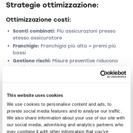
Strategie ottimizzazione:
Ottimizzazione costi:
Sconti combinati:
Più assicurazioni presso
stesso assicuratore
Franchigie:
Franchigia più alta = premi più
bassi
Gestione rischi:
Misure preventive riducono
costi
Adeguamento:
Verifica annuale coperture
Confronto assicurazioni:
This website uses cookies
Estensione copertura:
Non confrontare solo
We use cookies to personalise content and ads, to
prezzo
provide social media features and to analyse our traffic.
Servizio:
Valutare gestione sinistri
We also share information about your use of our site with
Flessibilità:
Verificare possibilità
our social media, advertising and analytics partners who
adeguamento
may combine it with other information that you’ve