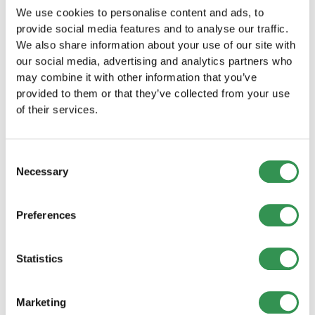
Logistica:
Tracking spedizioni
We use cookies to personalise content and ads, to
Analisi:
Consolidamento dati
provide social media features and to analyse our traffic.
We also share information about your use of our site with
Sicurezza e backup:
our social media, advertising and analytics partners who
may combine it with other information that you’ve
Sicurezza dati:
provided to them or that they’ve collected from your use
of their services.
Crittografia:
Trasmissione e archiviazione
sicure
Autenticazione:
Autenticazione a due fattori
Consent
Necessary
Diritti accesso:
Concetto ruoli granulare
Selection
Log audit:
Registrazione tutti gli accessi
Preferences
Strategia backup:
Backup automatico:
Backup giornaliero
Statistics
Geo-ridondanza:
Centri dati multipli
Test recupero:
Verifiche regolari
Marketing
Piano continuità:
In caso guasto