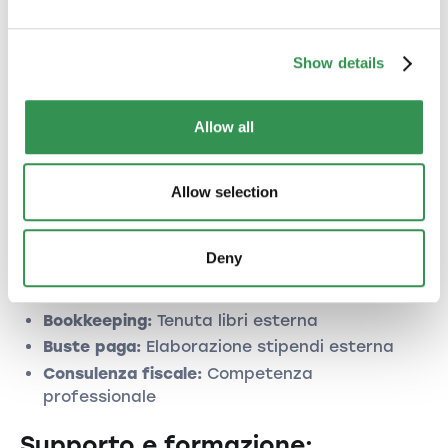
Ottimizzazione costi:
Show details
Confronto software:
Analisi bisogni:
Quali funzioni necessarie?
Allow all
Scalabilità:
Crescita pianificata
Costi totali:
Oltre canoni licenza
Allow selection
Periodo prova:
Testare prima acquisto
Esternalizzazione:
Deny
Servizi fiduciari:
Per compiti complessi
Bookkeeping:
Tenuta libri esterna
Buste paga:
Elaborazione stipendi esterna
Consulenza fiscale:
Competenza
professionale
Supporto e formazione: