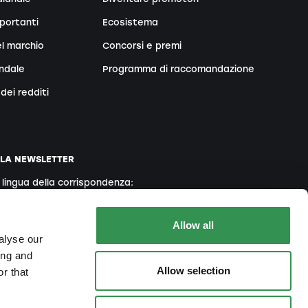
portanti
Ecosistema
l marchio
Concorsi e premi
endale
Programma di raccomandazione
dei redditi
LLA NEWSLETTER
a lingua della corrispondenza:
Inglese
Francese
Italiano
Allow all
alyse our
ing and
 accetta la nostra
Informativa sulla Privacy
Allow selection
r that