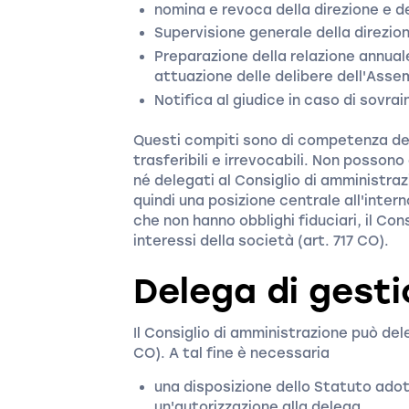
nomina e revoca della direzione e d
Supervisione generale della direzio
Preparazione della relazione annua
attuazione delle delibere dell'Ass
Notifica al giudice in caso di sovr
Questi compiti sono di competenza del
trasferibili e irrevocabili. Non posson
né delegati al Consiglio di amministraz
quindi una posizione centrale all'intern
che non hanno obblighi fiduciari, il Con
interessi della società (art. 717 CO).
Delega di gest
Il Consiglio di amministrazione può dele
CO). A tal fine è necessaria
una disposizione dello Statuto ado
un'autorizzazione alla delega,