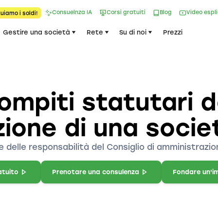
Consuelnza IA
Corsi gratuiti
Blog
Video espl
uiamo i soldi!
Gestire una società
Rete
Su di noi
Prezzi
ompiti statutari d
ione di una soci
 delle responsabilità del Consiglio di amministrazio
atuito
Prenotare una consulenza
Fondare un'i