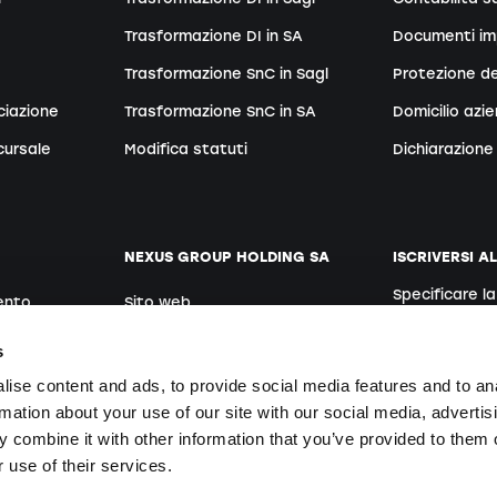
Trasformazione DI in SA
Documenti im
Trasformazione SnC in Sagl
Protezione de
ciazione
Trasformazione SnC in SA
Domicilio azi
cursale
Modifica statuti
Dichiarazione 
NEXUS GROUP HOLDING SA
ISCRIVERSI A
Specificare l
ento
Sito web
Tedesco
Posti vacanti
s
ise content and ads, to provide social media features and to an
rmation about your use of our site with our social media, advertis
Iscrivendosi si
 combine it with other information that you’ve provided to them o
te
 use of their services.