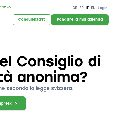
icativo
DE
FR
IT
EN
Login
Consulenza
Fondare la mia azienda
el Consiglio di
età anonima?
ne secondo la legge svizzera.
mpresa