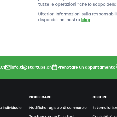
tutte le operazioni “che lo scopo dell
Ulteriori informazioni sulla responsabi
disponibili nel nostro
blog
.
CI
info.ti@startups.ch
Prenotare un appuntamento
MODIFICARE
GESTIRE
a individuale
Modifiche registro di commercio
Esternaliarizz
l
Trasformazione DI in Sagl
Contabilità sa