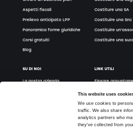
Aspetti fiscali
Costiture una SA
Prelievo anticipato LPP
Costituire una Snc
Panoramica forme giuridiche
Costituire un'asso
Corsi gratuiti
Costituire una suc
Blog
SU DI NOI
LINK UTILI
La nostra azienda
Fissare appuntam
Il nostro team
Fondatori esteri
This website uses cookie
Le nostre sedi
Webinar gratuiti
We use cookies to personal
traffic. We also share info
Media
Corsi in sede
analytics partners who may
Domande e Rispos
they’ve collected from your