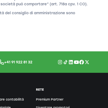
a società può comportare” (art. 718a cpv. 1 CO).
lità del consiglio di amministrazione sono
+41 91 922 81 32
RETE
are contabilità
Premium Partner
lariale
Diventare promotori