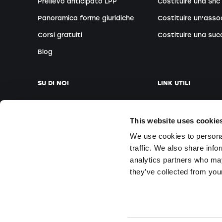
Prelievo anticipato LPP
Costituire una Snc
Panoramica forme giuridiche
Costituire un'asso
Corsi gratuiti
Costituire una suc
Blog
SU DI NOI
LINK UTILI
La nostra azienda
Fissare appuntam
This website uses cookie
Il nostro team
Fondatori esteri
We use cookies to personal
Le nostre sedi
Webinar gratuiti
traffic. We also share info
Media
Corsi in sede
analytics partners who may
Domande e Rispos
they’ve collected from your