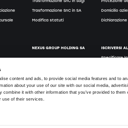
Trasformazione SnC in Sagl
Protezione de
ciazione
Trasformazione SnC in SA
Domicilio azi
cursale
Modifica statuti
Dichiarazione 
NEXUS GROUP HOLDING SA
ISCRIVERSI A
Specificare l
ento
Sito web
Tedesco
s
Posti vacanti
ise content and ads, to provide social media features and to an
rmation about your use of our site with our social media, advertis
 combine it with other information that you’ve provided to them o
Iscrivendosi si
te
 use of their services.