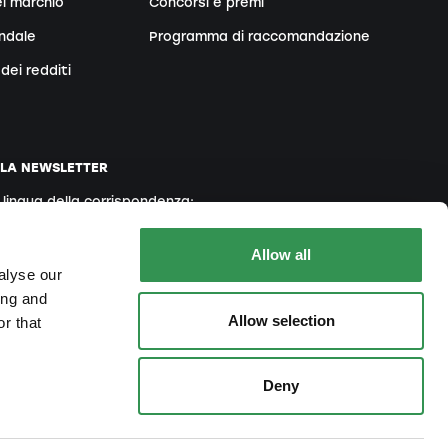
l marchio
Concorsi e premi
endale
Programma di raccomandazione
dei redditi
LLA NEWSLETTER
a lingua della corrispondenza:
Inglese
Francese
Italiano
Allow all
alyse our
ing and
Allow selection
r that
 accetta la nostra
Informativa sulla Privacy
Deny