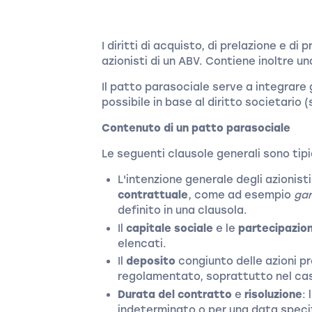
I diritti di acquisto, di prelazione e d
azionisti di un ABV. Contiene inoltre un
Il patto parasociale serve a integrare g
possibile in base al diritto societario (
Contenuto di un patto parasociale
Le seguenti clausole generali sono tip
L'intenzione generale degli azionist
contrattuale
, come ad esempio
gar
definito in una clausola.
Il
capitale sociale
e le
partecipazion
elencati.
Il
deposito
congiunto delle azioni p
regolamentato, soprattutto nel caso
Durata del contratto
e
risoluzione
:
indeterminato o per una data specifi