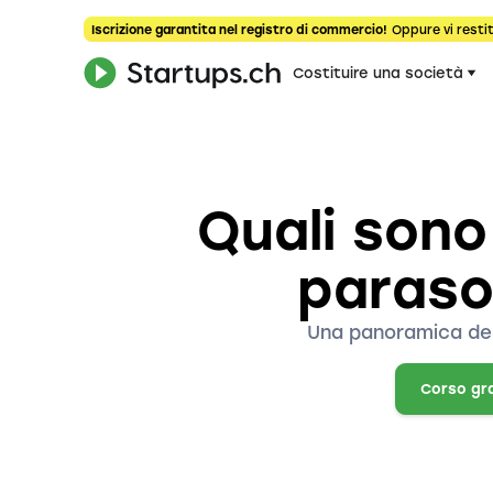
Iscrizione garantita nel registro di commercio!
Oppure vi restit
Costituire una società
Quali sono 
parasoc
Una panoramica delle
Corso gr