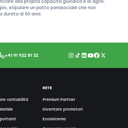
iare alla propria capacità giuridica e di agire.
pio, stipulare un patto parasociale che non
 durata di 50 anni.
+41 91 922 81 32
RETE
are contabilità
Premium Partner
lariale
Diventare promotori
portanti
Ecosistema