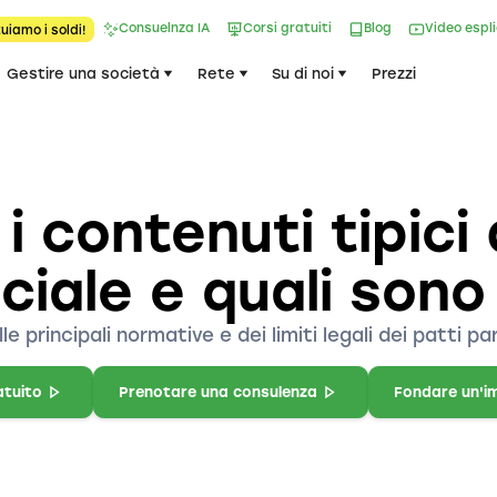
Consuelnza IA
Corsi gratuiti
Blog
Video espl
uiamo i soldi!
Gestire una società
Rete
Su di noi
Prezzi
i contenuti tipici
iale e quali sono i
 principali normative e dei limiti legali dei patti par
atuito
Prenotare una consulenza
Fondare un'i