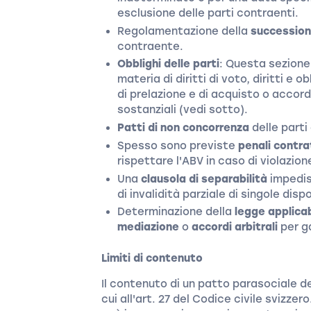
esclusione delle parti contraenti.
Regolamentazione della
succession
contraente.
Obblighi delle parti
: Questa sezione 
materia di diritti di voto, diritti e ob
di prelazione e di acquisto o accordi
sostanziali (vedi sotto).
Patti di non concorrenza
delle parti
Spesso sono previste
penali contra
rispettare l'ABV in caso di violazion
Una
clausola di separabilità
impedisc
di invalidità parziale di singole disp
Determinazione della
legge applicab
mediazione
o
accordi arbitrali
per ga
Limiti di contenuto
Il contenuto di un patto parasociale d
cui all'art. 27 del Codice civile svizz