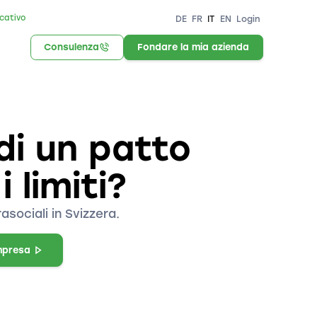
icativo
DE
FR
IT
EN
Login
Consulenza
Fondare la mia azienda
 di un patto
 limiti?
asociali in Svizzera.
mpresa