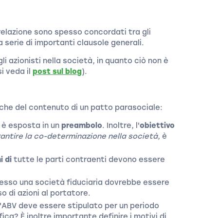
i prelazione sono spesso concordati tra gli
a serie di importanti clausole generali.
li azionisti nella società, in quanto ciò non è
si veda il
post sul blog
).
iche del contenuto di un patto parasociale:
i è esposta in un
preambolo
. Inoltre, l'
obiettivo
antire la co-determinazione nella società
, è
i di
tutte le parti contraenti devono essere
resso una società fiduciaria dovrebbe essere
 di azioni al portatore.
 l'ABV deve essere stipulato per un periodo
ca? È inoltre importante definire i motivi di