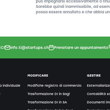
può impegnarsi eccessivamente o rinunc
Sarebbe quindi inammissibile, ad esem
possa essere annullato e che abbia una
CI
info.ti@startups.ch
Prenotare un appuntamento
MODIFICARE
GESTIRE
a individuale
Modifiche registro di commercio
Esternaliarizz
l
Trasformazione DI in Sagl
Contabilità sa
Trasformazione DI in SA
Documenti im