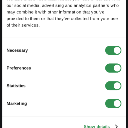
our social media, advertising and analytics partners who
Costituire una Sagl
may combine it with other information that you’ve
provided to them or that they’ve collected from your use
Costiture una SA
of their services.
Costituire una Snc
Costituire un'associazione
Consent
Costituire una succursale
Necessary
Selection
Preferences
MODIFICARE
Modifiche registro di commercio
Statistics
Trasformazione DI in Sagl
Trasformazione DI in SA
Marketing
Trasformazione SnC in Sagl
Trasformazione SnC in SA
Show details