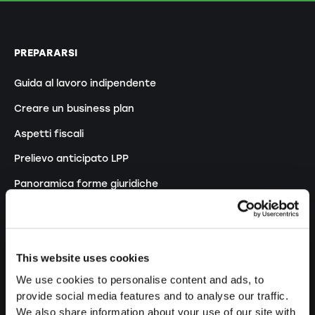
PREPARARSI
Guida al lavoro indipendente
Creare un business plan
Aspetti fiscali
Prelievo anticipato LPP
Panoramica forme giuridiche
Corsi gratuiti
Blog
This website uses cookies
We use cookies to personalise content and ads, to
AVVIARE
provide social media features and to analyse our traffic.
We also share information about your use of our site with
Costituire una ditta individuale