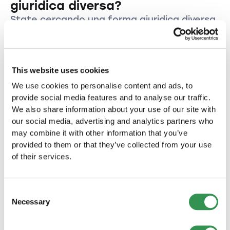
attività dell'associazione, il pagamento delle
giuridica diversa?
quote associative e il rispetto degli standard
State cercando una forma giuridica diversa
etici.
per la vostra azienda nel Canton Sciaffusa?
Fondare una ditta individuale nel
This website uses cookies
Canton Sciaffusa?
Create la vostra ditta individuale nel Canton
We use cookies to personalise content and ads, to
Sciaffusae avviate la vostra attività in questa
provide social media features and to analyse our traffic.
splendida regione.
We also share information about your use of our site with
Fondare una ditta individuale
our social media, advertising and analytics partners who
may combine it with other information that you’ve
provided to them or that they’ve collected from your use
Fondare una Sagl nel Canton Sciaffusa
of their services.
Avviate la vostra azienda come Sagl nel Canton
Sciaffusa e beneficiate dei numerosi vantaggi di
questa forma giuridica.
Consent
Fondare una Sagl
Necessary
Selection