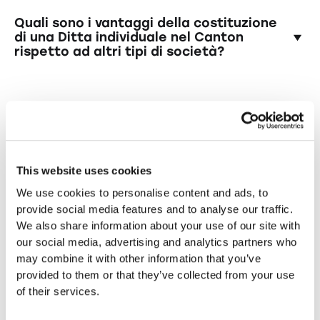
sulle vostre vendite e a versarla alle autorità
Sì, la ragione sociale della ditta individuale non
fiscali.
Quali sono i vantaggi della costituzione
deve essere già utilizzata da un'altra società
di una Ditta individuale nel Canton
rispetto ad altri tipi di società?
e deve soddisfare alcuni requisiti legali. Ad
esempio, non deve essere ingannevole o violare
La costituzione di una ditta individuale nel
i diritti di marchio.
Canton Argovia offre flessibilità e semplicità
di gestione. In qualità di titolari, avete il pieno
State cercando una forma
controllo della vostra azienda e potete tenere
per voi tutti gli utili. Inoltre, la costituzione di
giuridica diversa?
una ditta individuale è spesso più economica e
This website uses cookies
State cercando una forma giuridica diversa
meno burocratica di altre forme di società.
per la vostra azienda nel Canton Grigioni?
We use cookies to personalise content and ads, to
provide social media features and to analyse our traffic.
We also share information about your use of our site with
Fondare una ditta individuale nel
our social media, advertising and analytics partners who
Canton Grigioni?
may combine it with other information that you’ve
Create la vostra ditta individuale nel Canton
provided to them or that they’ve collected from your use
Grigionie avviate la vostra attività in questa
of their services.
splendida regione.
Fondare una ditta individuale