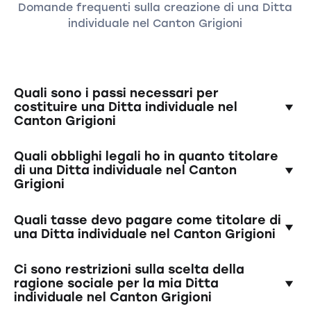
Domande frequenti sulla creazione di una Ditta
individuale nel Canton Grigioni
Quali sono i passi necessari per
costituire una Ditta individuale nel
Canton Grigioni
Per la costituzione di una ditta individuale è
Quali obblighi legali ho in quanto titolare
necessario presentare un estratto del registro
di una Ditta individuale nel Canton
Grigioni
di commercio all'ufficio del registro delle
imprese competente. Poi bisogna redigere un
In qualità di titolare di una ditta individuale,
atto costitutivo e farlo autenticare da un
Quali tasse devo pagare come titolare di
siete tenuti a registrare correttamente la
notaio. Infine, è necessario registrare la
una Ditta individuale nel Canton Grigioni
vostra azienda nel registro delle imprese e a
società presso il registro delle imprese
soddisfare tutti i requisiti fiscali e legali. Siete
competente. Gli esperti di Startups.ch si
In qualità di titolari di una ditta individuale,
Ci sono restrizioni sulla scelta della
personalmente responsabili dei debiti e delle
occuperanno dell'intero processo per voi.
dovete pagare l'imposta sul reddito sui vostri
ragione sociale per la mia Ditta
passività della vostra azienda.
individuale nel Canton Grigioni
profitti. Siete inoltre tenuti ad applicare l'IVA