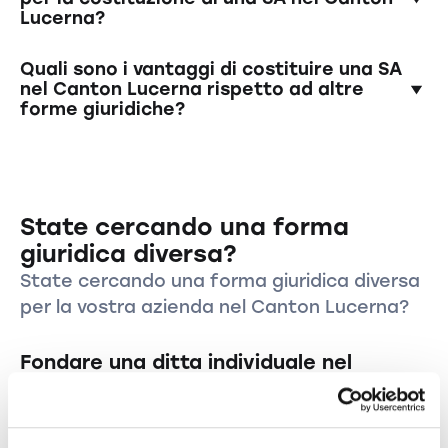
Lucerna?
caso delle società unipersonali per azioni, una
sola persona può ricoprire entrambi i ruoli.
Sì, la Svizzera ha diversi modelli fiscali per le
Quali sono i vantaggi di costituire una SA
aziende. È consigliabile chiarire in anticipo gli
nel Canton Lucerna rispetto ad altre
forme giuridiche?
aspetti fiscali ed eventualmente consultare
dei consulenti fiscali.
Una SA offre una responsabilità limitata per
gli azionisti, una struttura chiara con organi
separati e una maggiore credibilità e
State cercando una forma
reputazione nei rapporti commerciali.
giuridica diversa?
State cercando una forma giuridica diversa
per la vostra azienda nel Canton Lucerna?
Fondare una ditta individuale nel
Canton Lucerna?
Fondazione di una società a responsabilità
limitata nel Canton Lucerna