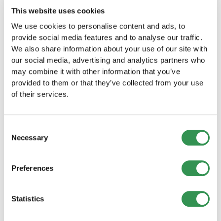
Fondare una ditta individuale
This website uses cookies
We use cookies to personalise content and ads, to
Fondare una Sagl nel Canton Lucerna
provide social media features and to analyse our traffic.
Avviate la vostra azienda come Sagl nel Canton
We also share information about your use of our site with
Lucerna e beneficiate dei numerosi vantaggi di
our social media, advertising and analytics partners who
questa forma giuridica.
may combine it with other information that you’ve
Fondare una Sagl
provided to them or that they’ve collected from your use
of their services.
Fondazione di una SA nel Canton
Lucerna
Consent
Costituite la vostra società anonima nel Canton
Necessary
Selection
Lucerna e beneficiate dei numerosi vantaggi di
una SA.
Fondare una SA
Preferences
Costituzione di una società in nome
Statistics
collettivo nel Canton Lucerna
Costituite la vostra società in nome collettivo nel