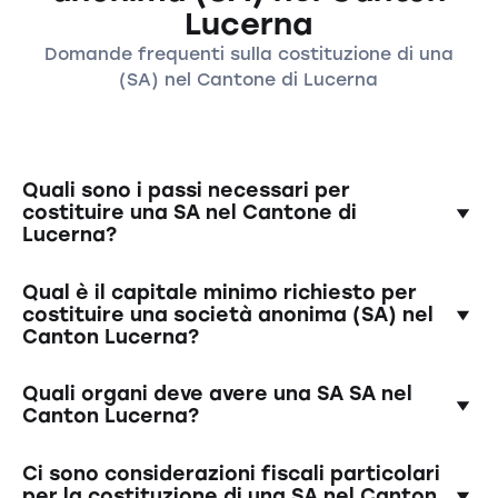
Lucerna
Domande frequenti sulla costituzione di una
(SA) nel Cantone di Lucerna
Quali sono i passi necessari per
costituire una SA nel Cantone di
Lucerna?
La costituzione di una SA richiede la stesura di
Qual è il capitale minimo richiesto per
un contratto di costituzione, il versamento del
costituire una società anonima (SA) nel
Canton Lucerna?
capitale minimo su un conto per il versamento
di capitale, la nomina degli organi esecutivi
Il capitale minimo è di 100.000 franchi svizzeri.
(ad esempio il consiglio di amministrazione) e
Quali organi deve avere una SA SA nel
Almeno la metà deve essere versata al
l'iscrizione nel registro delle imprese.
Canton Lucerna?
momento della fondazione della società.
Una SA deve avere un consiglio di
Ci sono considerazioni fiscali particolari
amministrazione e un consiglio di gestione. Nel
per la costituzione di una SA nel Canton