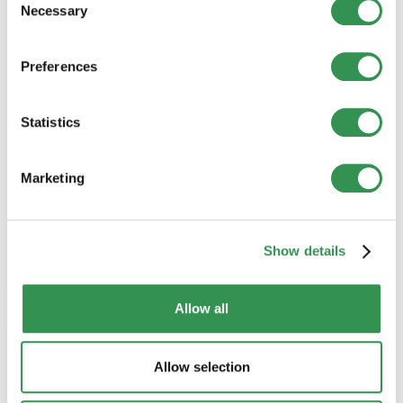
Fondare una Sagl nel Canton Sciaffusa
Necessary
Selection
Avviate la vostra azienda come Sagl nel Canton
Sciaffusa e beneficiate dei numerosi vantaggi di
questa forma giuridica.
Preferences
Fondare una Sagl
Statistics
Costituire una SA nel Canton Sciaffusa
Costituite la vostra SA nel Canton Sciaffusa e
Marketing
beneficiate dei numerosi vantaggi di una società
anonima.
Fondare una SA
Show details
Fondare una società in nome collettivo
nel Canton Sciaffusa
Allow all
Costituite la vostra società in nome collettivo nel
Canton Sciaffusa e lanciate con successo la
vostra attività insieme ai soci.
Allow selection
Fondare una società in nome collettivo