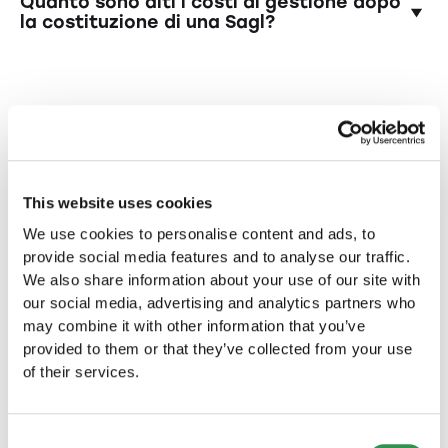
Quanto sono alti i costi di gestione dopo
capacità di utilizzo del registro delle imprese.
dell'azienda e deve salvaguardarne gli
la costituzione di una Sagl?
Noi prepariamo i vostri documenti di
interessi. Ciò include una corretta contabilità,
costituzione entro un massimo di 24 ore, a
il rispetto delle norme di legge e il rendiconto
Oltre ai costi di costituzione una tantum, le
seconda del pacchetto di costituzione.
ai soci. Inoltre, la direzione è personalmente
Sagl devono prevedere costi correnti quali
responsabile per le violazioni degli obblighi.
costi di contabilità, imposte ed eventualmente
State cercando una forma
costi per servizi legali e di consulenza. I costi
esatti possono variare a seconda del cantone,
giuridica diversa?
dell'attività commerciale e delle dimensioni
State cercando una forma giuridica diversa
This website uses cookies
della Sagl.
per la vostra azienda nel Canton Sciaffusa?
We use cookies to personalise content and ads, to
provide social media features and to analyse our traffic.
Fondare una ditta individuale nel
We also share information about your use of our site with
Canton Sciaffusa?
our social media, advertising and analytics partners who
Costituite la vostra ditta individuale nel Canton
may combine it with other information that you’ve
Sciaffusa e avviate la vostra attività in questa
provided to them or that they’ve collected from your use
splendida regione.
of their services.
Fondare una ditta individuale
Consent