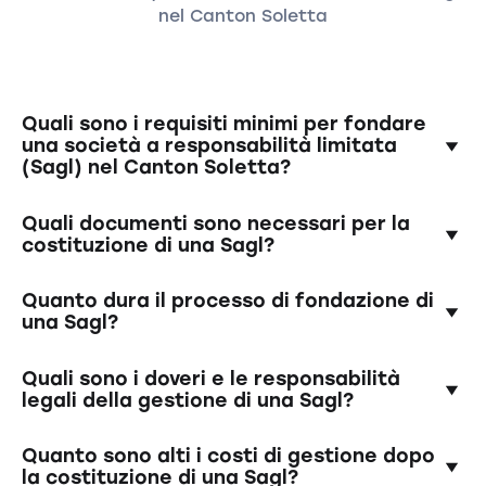
nel Canton Soletta
Quali sono i requisiti minimi per fondare
una società a responsabilità limitata
(Sagl) nel Canton Soletta?
Per costituire una Sagl nel Canton Argovia è
Quali documenti sono necessari per la
necessario un capitale sociale minimo di
costituzione di una Sagl?
20.000 franchi svizzeri, che deve essere
interamente versato. Almeno un socio e un
È necessario un contratto di società, che deve
Quanto dura il processo di fondazione di
amministratore delegato devono essere
essere autenticato, e una dichiarazione dei
una Sagl?
residenti in Svizzera.
fondatori che attesti il versamento del
capitale sociale. I dati personali della direzione
La durata del processo di costituzione può
Quali sono i doveri e le responsabilità
e degli azionisti sono necessari anche per il
variare, ma di solito è compresa tra le due e le
legali della gestione di una Sagl?
registro di commercio.
sei settimane, a seconda della rapidità con cui
vengono forniti i documenti necessari e della
La direzione è responsabile della gestione
Quanto sono alti i costi di gestione dopo
capacità di utilizzo del registro delle imprese.
dell'azienda e deve salvaguardarne gli
la costituzione di una Sagl?