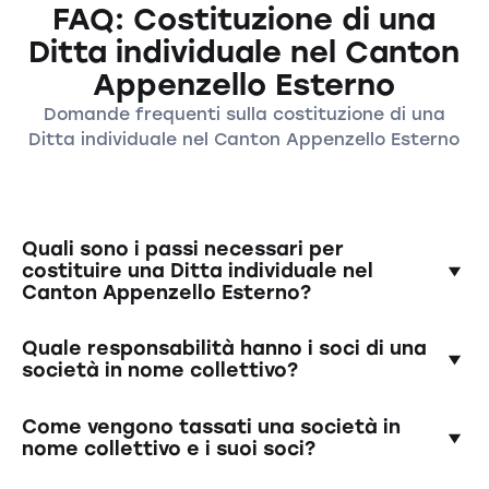
FAQ: Costituzione di una
Ditta individuale nel Canton
Appenzello Esterno
Domande frequenti sulla costituzione di una
Ditta individuale nel Canton Appenzello Esterno
Quali sono i passi necessari per
costituire una Ditta individuale nel
Canton Appenzello Esterno?
Per la costituzione di una società in nome
Quale responsabilità hanno i soci di una
collettivo, i soci devono redigere un contratto
società in nome collettivo?
di società scritto che includa la
denominazione sociale, l'oggetto sociale, gli
I soci rispondono illimitatamente e
Come vengono tassati una società in
obblighi di contribuzione dei soci e altri
solidalmente con tutto il loro patrimonio per le
nome collettivo e i suoi soci?
dettagli importanti. La società deve poi essere
passività della società in nome collettivo. Ciò