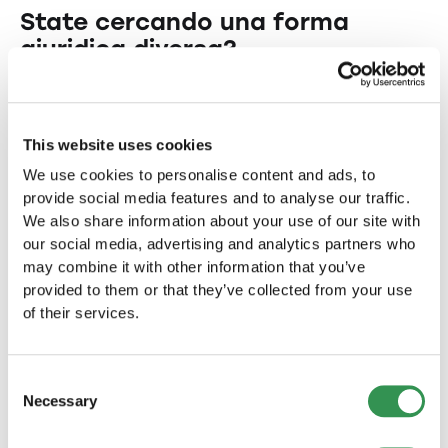
State cercando una forma
documenti, presentazione al registro delle
imprese e assistenza continua. Questo rende il
giuridica diversa?
processo di costituzione efficiente e senza
State cercando una forma giuridica diversa
intoppi.
per la vostra azienda nel Canton Berna?
This website uses cookies
Fondare una ditta individuale nel
We use cookies to personalise content and ads, to
Canton Berna?
provide social media features and to analyse our traffic.
Create la vostra ditta individuale nel Canton
We also share information about your use of our site with
Berna e avviate la vostra attività in questa
our social media, advertising and analytics partners who
splendida regione.
may combine it with other information that you’ve
Fondare una ditta individuale
provided to them or that they’ve collected from your use
of their services.
Fondare una Sagl nel Canton Berna
Avviate la vostra azienda come Sagl nel Canton
Berna e beneficiate dei numerosi vantaggi di
Consent
questa forma giuridica.
Necessary
Selection
Fondare una Sagl