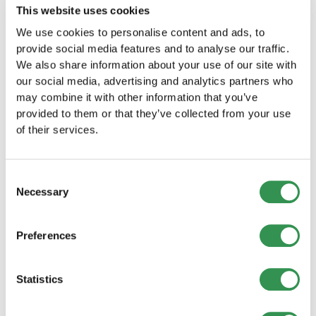
This website uses cookies
We use cookies to personalise content and ads, to
provide social media features and to analyse our traffic.
Quali sono le forme giuridiche a
We also share information about your use of our site with
disposizione degli aspiranti fondatori di
our social media, advertising and analytics partners who
società nel Canton Appenzello Esterno?
may combine it with other information that you’ve
provided to them or that they’ve collected from your use
Nel Canton Appenzello Esterno, i fondatori di
Quali sono i vantaggi della fondazione di
of their services.
società possono scegliere tra diverse forme
una Sagl per le start-up?
giuridiche, come le Sagl, le SA e le ditte
individuali.
La Sagl offre una responsabilità limitata agli
Perché potrebbe essere sensato per le
Consent
azionisti e una flessibilità nella gestione,
start-up costituire una società anonima
Necessary
Selection
(SA)?
particolarmente interessante per le piccole
imprese.
La costituzione di una SA consente una
Preferences
Quali sono i rischi legati alla creazione di
raccolta di capitali più consistente e una
una ditta individuale?
partecipazione più ampia di investitori, il che
Statistics
può essere un vantaggio per le start-up con
Nel caso di una ditta individuale,
Quali sono le caratteristiche tipiche
piani di espansione.
l'imprenditore si assume i rischi di
della Svizzera che la rendono un luogo