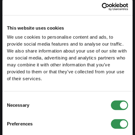
Guida al lavoro indipendente
Creare un business plan
Aspetti fiscali
This website uses cookies
We use cookies to personalise content and ads, to
Prelievo anticipato LPP
provide social media features and to analyse our traffic.
Panoramica forme giuridiche
We also share information about your use of our site with
our social media, advertising and analytics partners who
Corsi gratuiti
may combine it with other information that you’ve
Blog
provided to them or that they’ve collected from your use
of their services.
AVVIARE
Consent
Costituire una ditta individuale
Necessary
Selection
Costituire una Sagl
Preferences
Costiture una SA