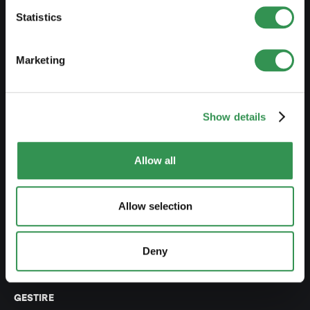
Costituire una Snc
Statistics
Costituire un'associazione
Costituire una succursale
Marketing
MODIFICARE
Show details
Modifiche registro di commercio
Trasformazione DI in Sagl
Allow all
Trasformazione DI in SA
Trasformazione SnC in Sagl
Allow selection
Trasformazione SnC in SA
Deny
Modifica statuti
GESTIRE