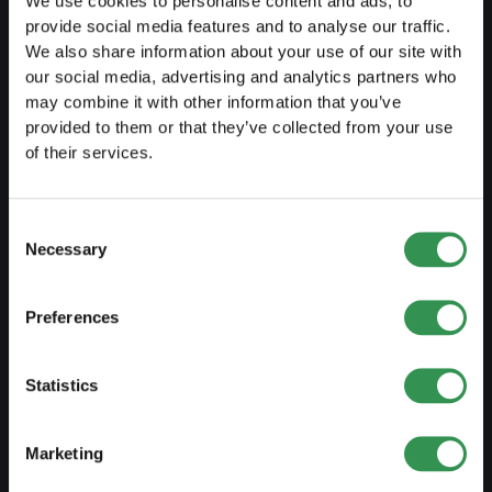
We use cookies to personalise content and ads, to
provide social media features and to analyse our traffic.
We also share information about your use of our site with
AVVIARE
our social media, advertising and analytics partners who
may combine it with other information that you’ve
Costituire una ditta individuale
provided to them or that they’ve collected from your use
Costituire una Sagl
of their services.
Costiture una SA
Costituire una Snc
Consent
Necessary
Selection
Costituire un'associazione
Costituire una succursale
Preferences
MODIFICARE
Statistics
Modifiche registro di commercio
Marketing
Trasformazione DI in Sagl