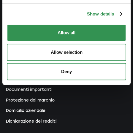
Trasformazione DI in SA
Show details
Trasformazione SnC in Sagl
Trasformazione SnC in SA
Allow all
Modifica statuti
Allow selection
GESTIRE
Esternaliarizzare contabilità
Deny
Contabilità salariale
Documenti importanti
Protezione del marchio
Domicilio aziendale
Dichiarazione dei redditi