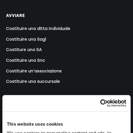
AVVIARE
Costituire una ditta individuale
Costituire una Sagl
Costiture una SA
Costituire una Snc
Costituire un'associazione
Costituire una succursale
MODIFICARE
Modifiche registro di commercio
This website uses cookies
Trasformazione DI in Sagl