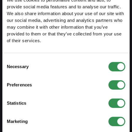
We use cookies to personalise content and ads, to
Trasformazione DI in SA
provide social media features and to analyse our traffic.
Trasformazione SnC in Sagl
We also share information about your use of our site with
our social media, advertising and analytics partners who
Trasformazione SnC in SA
may combine it with other information that you’ve
provided to them or that they’ve collected from your use
Modifica statuti
of their services.
GESTIRE
Consent
Necessary
Esternaliarizzare contabilità
Selection
Contabilità salariale
Preferences
Documenti importanti
Protezione del marchio
Statistics
Domicilio aziendale
Dichiarazione dei redditi
Marketing