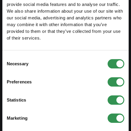
Umwandlung EF in AG
provide social media features and to analyse our traffic.
We also share information about your use of our site with
Umwandlung KlG in GmbH
our social media, advertising and analytics partners who
Umwandlung KlG in AG
may combine it with other information that you’ve
provided to them or that they’ve collected from your use
Statutenänderung
of their services.
VERWALTEN
Consent
Necessary
Selection
Buchhaltung outsourcen
Lohnbuchhaltung abgeben
Preferences
Verträge & Dokumete
Marke schützen
Statistics
Firmendomizil mieten
Marketing
Steuererklärung ausfüllen