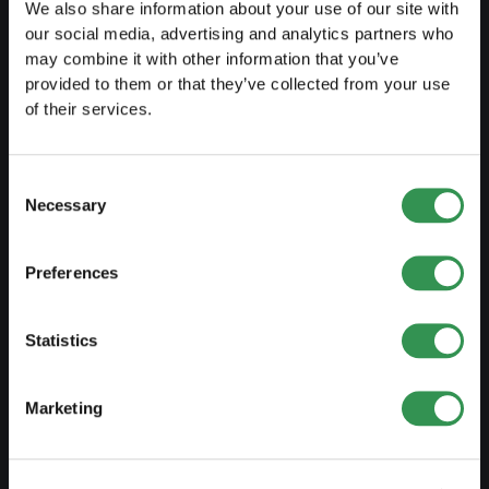
We also share information about your use of our site with
our social media, advertising and analytics partners who
Einzelfirma gründen
may combine it with other information that you’ve
GmbH gründen
provided to them or that they’ve collected from your use
of their services.
AG gründen
Kollektivgesellschaft gründen
Consent
Verein gründen
Necessary
Selection
Zweigniederlassung gründen
Preferences
ANPASSEN
Statistics
Handelsregistereintrag ändern
Umwandlung EF in GmbH
Marketing
Umwandlung EF in AG
Umwandlung KlG in GmbH