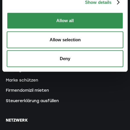
Show details
Umwandlung KlG in AG
Statutenänderung
Allow all
VERWALTEN
Allow selection
Buchhaltung outsourcen
Deny
Lohnbuchhaltung abgeben
Verträge & Dokumete
Marke schützen
Firmendomizil mieten
Steuererklärung ausfüllen
NETZWERK