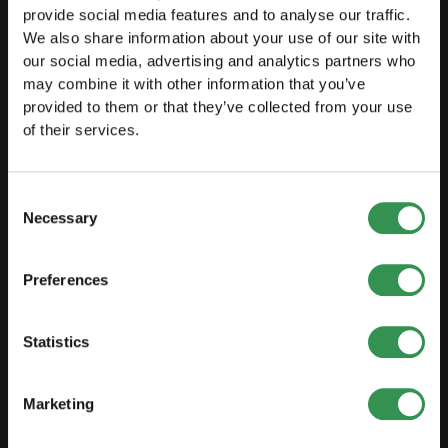
Umwandlung EF in AG
provide social media features and to analyse our traffic.
We also share information about your use of our site with
Umwandlung KlG in GmbH
our social media, advertising and analytics partners who
Umwandlung KlG in AG
may combine it with other information that you’ve
provided to them or that they’ve collected from your use
Statutenänderung
of their services.
VERWALTEN
Consent
Necessary
Selection
Buchhaltung outsourcen
Lohnbuchhaltung abgeben
Preferences
Verträge & Dokumete
Marke schützen
Statistics
Firmendomizil mieten
Marketing
Steuererklärung ausfüllen