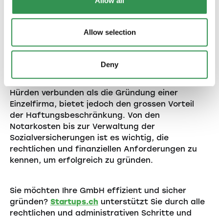
Allow all
möchten, bietet
Startups.ch
professionelle
Unterstützung, um den rechtlichen
Anforderungen und den administrativen Hürden
Allow selection
gerecht zu werden. Unser Service führt Sie
sicher durch jeden Schritt.
Deny
Die Gründung einer GmbH in der Schweiz ist mit
höheren Kosten und mehr administrativen
Hürden verbunden als die Gründung einer
Einzelfirma, bietet jedoch den grossen Vorteil
der Haftungsbeschränkung. Von den
Notarkosten bis zur Verwaltung der
Sozialversicherungen ist es wichtig, die
rechtlichen und finanziellen Anforderungen zu
kennen, um erfolgreich zu gründen.
Sie möchten Ihre GmbH effizient und sicher
gründen?
Startups.ch
unterstützt Sie durch alle
rechtlichen und administrativen Schritte und