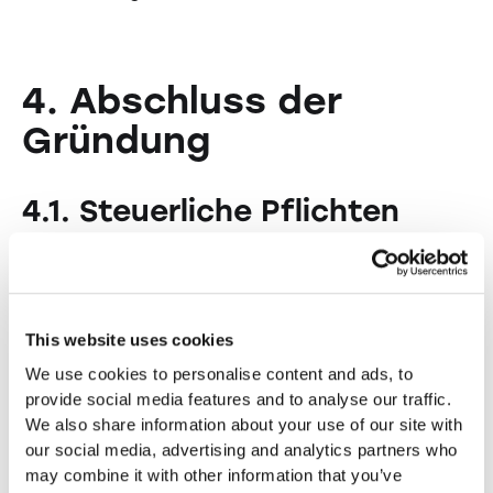
4. Abschluss der
Gründung
4.1. Steuerliche Pflichten
Als GmbH müssen Sie jährlich eine
Steuererklärung abgeben und Ihre
Geschäftsbücher ordnungsgemäss führen. Die
This website uses cookies
GmbH ist steuerpflichtig, und es fallen sowohl
Gewinnsteuern als auch Mehrwertsteuern an,
We use cookies to personalise content and ads, to
sofern die Umsatzgrenze überschritten wird.
provide social media features and to analyse our traffic.
We also share information about your use of our site with
Steuertipps für Neugründer:innen entdecken
our social media, advertising and analytics partners who
may combine it with other information that you’ve