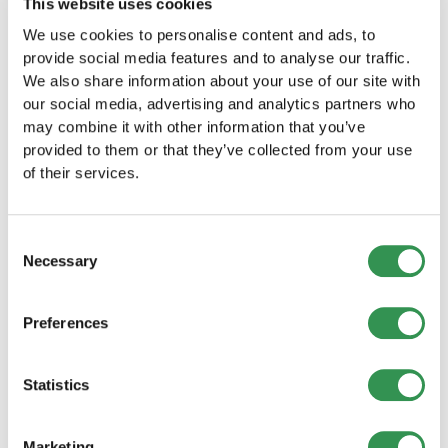
This website uses cookies
We use cookies to personalise content and ads, to
provide social media features and to analyse our traffic.
We also share information about your use of our site with
our social media, advertising and analytics partners who
may combine it with other information that you’ve
BUCHHALTUNG & VERWALTUNG
provided to them or that they’ve collected from your use
Mein Unternehmen: Warum die Auslagerung
of their services.
der Buchhaltung die Effizienz steigert
Auslagerung steigert Agilität, senkt Kosten, reduziert
Fehler und bietet Fachwissen. Eine flexible, rentable
Consent
Lösung für Schweizer KMU.
Necessary
Selection
Mehr lesen
Preferences
Statistics
Marketing