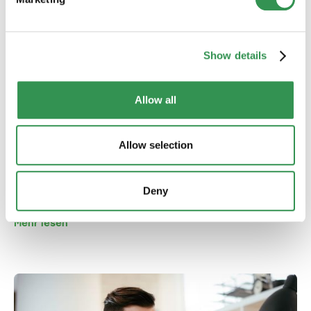
Show details
Allow all
BUCHHALTUNG & VERWALTUNG
Allow selection
Mein Unternehmen: Buchhaltungsfehler
durch Auslagerung vermeiden
Auslagerung senkt Fehlerquoten, erhöht Transparenz
Deny
und schafft Zeit fürs Kerngeschäft. Eine sichere und
effiziente Wahl für nachhaltiges Wachstum.
Mehr lesen