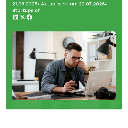
21
.
08
.
2025
• Aktualisiert am
22
.
07
.
2026
•
Startups.ch