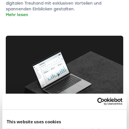
digitalen Treuhand mit exklusiven Vorteilen und
spannenden Einblicken gestalten.
Mehr lesen
SONSTIGES
BUCHHALTUNG & VERWALTUNG
This website uses cookies
Wie Findea.ch Ihr Business langfristig