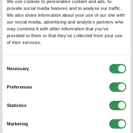
begleitet – und wie Sie Teil davon werden
We use cookies to personalise content and ads, to
können
provide social media features and to analyse our traffic.
Findea.ch startet eine Crowdinvesting-Kampagne!
We also share information about your use of our site with
Investieren Sie in die digitale Treuhand-Zukunft und
our social media, advertising and analytics partners who
profitieren Sie von Gutscheinen, Events & attraktiver
may combine it with other information that you’ve
Rendite.
provided to them or that they’ve collected from your use
Mehr lesen
of their services.
Consent
Necessary
Selection
Preferences
Statistics
Marketing