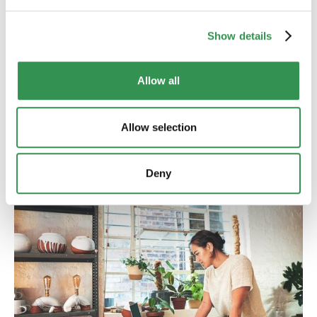
BUCHHALTUNG & VERWALTUNG
Show details
Wie profitieren Geschäftsführer:innen von
externer Lohnbuchhaltung?
Externe Lohnbuchhaltung entlastet
Allow all
Geschäftsführer:innen, spart Zeit und minimiert Risiken.
Dieser Artikel zeigt, wie Schweizer Unternehmen konkret
davon profitieren können.
Mehr lesen
Allow selection
Deny