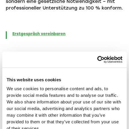
sondern eine gesetzliche Notwendigkeit – mit
professioneller Unterstützung zu 100 % konform.
Erstgespräch vereinbaren
This website uses cookies
Weitere Blogbeiträge
We use cookies to personalise content and ads, to
Vertiefende Einblicke, inspirierende
provide social media features and to analyse our traffic.
Erfolgsgeschichten und praktische Tipps für
We also share information about your use of our site with
Unternehmer – entdecken Sie mehr in unseren
our social media, advertising and analytics partners who
weiteren Artikeln.
may combine it with other information that you’ve
provided to them or that they’ve collected from your use
of their services.