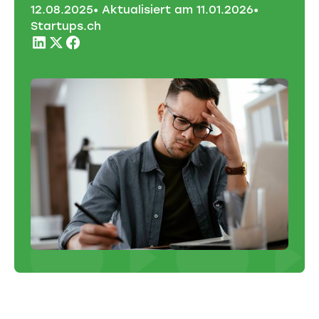
12
.
08
.
2025
• Aktualisiert am
11
.
01
.
2026
•
Startups.ch