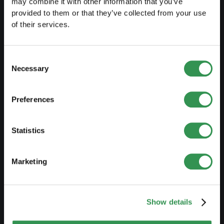
may combine it with other information that you’ve
PREPARE
provided to them or that they’ve collected from your use
of their services.
Guide to self-employment
Create a business plan
Consent
Fiscal aspects
Necessary
Selection
Pension fund withdrawal
Preferences
Legal forms overview
Free courses
Statistics
Blog
Marketing
LAUNCH
Set up a sole proprietorship
Show details
Set up a LLC