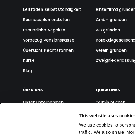
Leitfaden Selbstständigkeit
Einzelfirma gründe
Businessplan erstellen
GmbH gründen
Steuerliche Aspekte
AG gründen
Vorbezug Pensionskasse
Kollektivgesellsch
Übersicht Rechtsformen
Verein gründen
Kurse
Zweigniederlassun
Blog
ÜBER UNS
QUICKLINKS
Unser Unternehmen
Termin buchen
Unser Team
Ausländische Grün
This website uses cookie
Standorte
Webinare
We use cookies to personal
traffic. We also share info
Medien
Kurse vor Ort