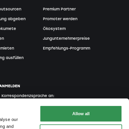
outsourcen
Premium Partner
tung abgeben
Promoter werden
Dokumete
Ökosystem
en
Jungunternehmerpreise
 mieten
Empfehlungs-Programm
ng ausfüllen
 ANMELDEN
e Korrespondenzsprache an:
Englisch
Französisch
Italienisch
Allow all
alyse our
ing and