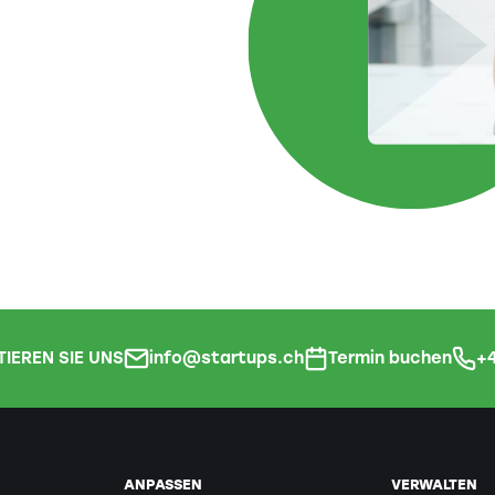
IEREN SIE UNS
info@startups.ch
Termin buchen
+4
ANPASSEN
VERWALTEN