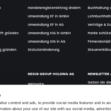
n
Handelsregistereintrag ändern
Buchhaltung 
Umwandlung EF in GmbH
Lohnbuchhal
Umwandlung EF in AG
Verträge & 
aft gründen
Umwandlung KlG in GmbH
Marke schütz
Umwandlung KlG in AG
Firmendomizil
g gründen
Statutenänderung
Steuererkläru
NEXUS GROUP HOLDING AG
NEWSLETTER
Geben Sie di
Webseite
Deutsch
der:innen
Offene Stellen
s
ise content and ads, to provide social media features and to an
rmation about your use of our site with our social media, advertis