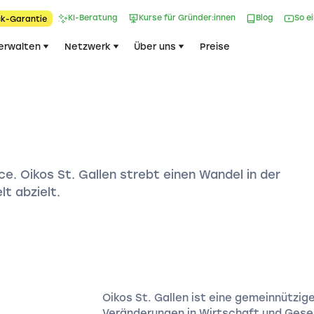
KI-Beratung
Kurse für Gründer:innen
Blog
So e
k-Garantie​
erwalten
Netzwerk
Über uns
Preise
ce. Oikos St. Gallen strebt einen Wandel in der
t abzielt.
Oikos St. Gallen ist eine gemeinnützige
Veränderungen in Wirtschaft und Gesel