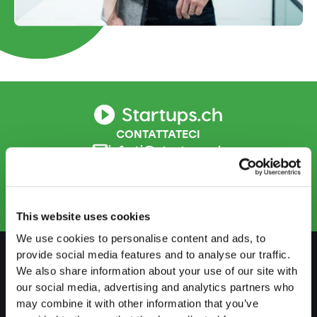
CONTATTATECI
info.ti@startups.ch
Prenotare un appuntamento
+41 91 922 81 32
This website uses cookies
We use cookies to personalise content and ads, to
provide social media features and to analyse our traffic.
We also share information about your use of our site with
PREPARARSI
our social media, advertising and analytics partners who
may combine it with other information that you’ve
Guida al lavoro indipendente