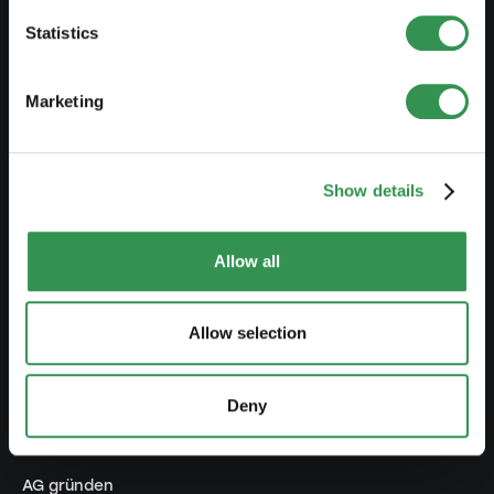
Statistics
Leitfaden Selbstständigkeit
Businessplan erstellen
Marketing
Steuerliche Aspekte
Vorbezug Pensionskasse
Show details
Übersicht Rechtsformen
Kurse
Allow all
Blog
Allow selection
GRÜNDEN
Deny
Einzelfirma gründen
GmbH gründen
AG gründen