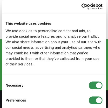
Steuerabrechnung benötigen, so stellt Ihnen
Startups.ch ein breites Netzwerk an
Treuhand-Partnern zur Verfügung)
Markenschutz (Startups.ch hilft Ihnen beim
This website uses cookies
Schutz von Firmenname und Logo)
We use cookies to personalise content and ads, to
provide social media features and to analyse our traffic.
We also share information about your use of our site with
our social media, advertising and analytics partners who
may combine it with other information that you’ve
KONTAKTIEREN SIE UNS
provided to them or that they’ve collected from your use
info@startups.ch
of their services.
Termin buchen
+41 52 269 30 80
Consent
Necessary
Selection
Preferences
VORBEREITEN