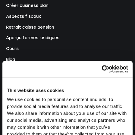
Créer business plan
Aspects fiscaux
Retrait caisse pension
Aperçu formes juridiques
Cours
Blog
CRÉER UNE ENTREPRISE
This website uses cookies
Créer raison individuelle
We use cookies to personalise content and ads, to
Créer Sàrl
provide social media features and to analyse our traffic.
We also share information about your use of our site with
Créer SA
our social media, advertising and analytics partners who
Créer société en nom collectif
may combine it with other information that you’ve
provided to them or that they’ve collected from your use