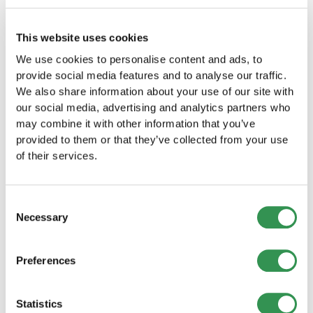
L'assemblée des actionnaires a pour mission de
déterminer l'utilisation des bénéfices générés,
This website uses cookies
d'approuver le rapport annuel et de décider de
We use cookies to personalise content and ads, to
la nomination de la direction. La direction est
provide social media features and to analyse our traffic.
nommée (comme déjà mentionné) par
We also share information about your use of our site with
l'assemblée des actionnaires et peut être
our social media, advertising and analytics partners who
composée des fondateurs ou de personnes
may combine it with other information that you’ve
externes.
provided to them or that they’ve collected from your use
L'organisme d'audit doit être créé par des
of their services.
entreprises qui emploient plus de 10 employés à
temps plein en moyenne sur l'année. La
principale tâche de cet organisme est de faire
Consent
examiner l'exactitude des comptes par un
Necessary
Selection
organisme indépendant.
En outre, en tant que fondateur d'une Sàrl, il est
Preferences
nécessaire de tenir une assemblée de fondation
au moins une fois par an, au cours de laquelle il
Statistics
est question des modifications des statuts, de