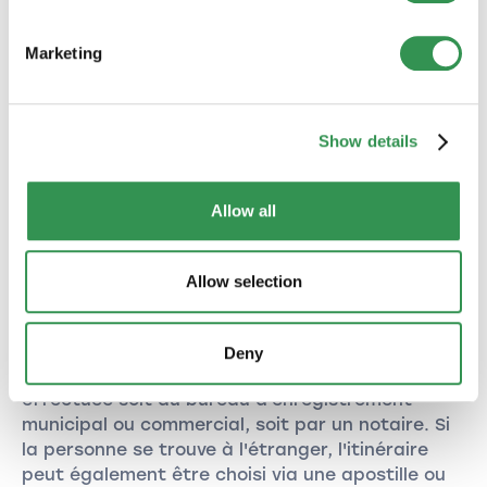
la nomination et de la révocation de la direction
et de l'approbation des états financiers
Marketing
annuels.
Show details
Étape 7 : Inscription de
votre Sàrl au registre du
Allow all
commerce
L'inscription au registre du commerce a lieu
Allow selection
après que le certificat de constitution a été
certifié publiquement par un notaire et que les
signatures de toutes les personnes autorisées
Deny
ont été certifiées. Cette certification peut être
effectuée soit au bureau d'enregistrement
municipal ou commercial, soit par un notaire. Si
la personne se trouve à l'étranger, l'itinéraire
peut également être choisi via une apostille ou