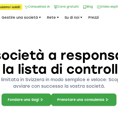
Consuelnza IA
Corsi gratuiti
Blog
Video espl
uiamo i soldi!
Gestire una società
Rete
Su di noi
Prezzi
ocietà a responsab
 la lista di contr
 limitata in Svizzera in modo semplice e veloce: Sco
avviare con successo la vostra società.
Fondare una Sagl
Prenotare una consulenza