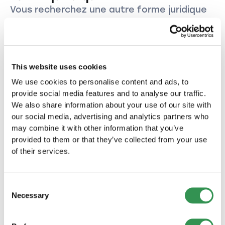
en fonction du canton, de l'activité
Vous recherchez une autre forme juridique
commerciale et de la taille de la Sàrl.
pour votre entreprise dans le canton de
Berne?
Créer une Raison individuelle dans le
This website uses cookies
canton de Berne.
We use cookies to personalise content and ads, to
Créez votre Raison individuelle dans le canton de
provide social media features and to analyse our traffic.
Berne et lancez votre propre entreprise dans
We also share information about your use of our site with
cette magnifique région.
our social media, advertising and analytics partners who
Créer une raison individuelle
may combine it with other information that you’ve
provided to them or that they’ve collected from your use
Créer une Sàrl dans le canton de Berne
of their services.
Créez votre entreprise sous la forme d'une Sàrl
dans le canton de Berne et profitez des
Consent
nombreux avantages de cette forme juridique.
Necessary
Créer une Sàrl
Selection