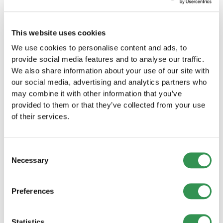
genauen Kosten können je nach Kanton,
Sie suchen nach einer anderen Rechtsform
Geschäftstätigkeit und Grösse der GmbH
für Ihr Unternehmen im Kanton Bern?
variieren.
This website uses cookies
We use cookies to personalise content and ads, to
Einzelfirma im Kanton Bern gründen
provide social media features and to analyse our traffic.
Gründen Sie Ihre Einzelfirma im Kanton Bern und
We also share information about your use of our site with
starten Sie Ihr eigenes Unternehmen in dieser
our social media, advertising and analytics partners who
wundervollen Region.
may combine it with other information that you’ve
Einzelfirma gründen
provided to them or that they’ve collected from your use
of their services.
GmbH gründen im Kanton Bern
Starten Sie Ihr Unternehmen als GmbH im Kanton
Bern und profitieren Sie von den zahlreichen
Consent
Necessary
Vorteilen dieser Rechtsform.
Selection
GmbH gründen
Preferences
AG gründen im Kanton Bern
Gründen Sie Ihre AG im Kanton Bern und
Statistics