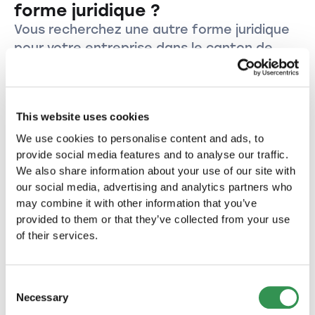
manquement à ses obligations.
et de conseil. Les frais exacts peuvent varier
forme juridique ?
en fonction du canton, de l'activité
Vous recherchez une autre forme juridique
commerciale et de la taille de la Sàrl.
pour votre entreprise dans le canton de
Fribourg?
Créer une Raison individuelle dans le
This website uses cookies
canton de Fribourg.
Créez votre Raison individuelle dans le canton de
We use cookies to personalise content and ads, to
Fribourg et lancez votre propre entreprise dans
provide social media features and to analyse our traffic.
cette magnifique région.
We also share information about your use of our site with
Créer une raison individuelle
our social media, advertising and analytics partners who
may combine it with other information that you’ve
provided to them or that they’ve collected from your use
Créer une Sàrl dans le canton de
of their services.
Fribourg
Créez votre entreprise sous la forme d'une Sàrl
dans le canton de Fribourg et profitez des
Consent
nombreux avantages de cette forme juridique.
Necessary
Selection
Créer une Sàrl