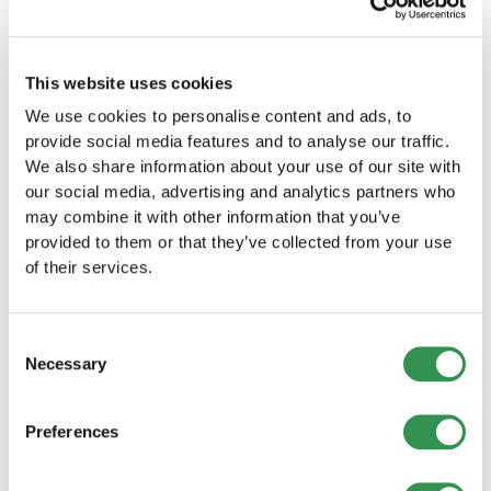
Pflichtverletzungen persönlich.
Beratungsdienstleistungen rechnen. Die
entdecken
genauen Kosten können je nach Kanton,
Sie suchen nach einer anderen Rechtsform
Geschäftstätigkeit und Grösse der GmbH
für Ihr Unternehmen im Kanton Freiburg?
variieren.
This website uses cookies
We use cookies to personalise content and ads, to
Einzelfirma im Kanton Freiburg gründen
provide social media features and to analyse our traffic.
Gründen Sie Ihre Einzelfirma im Kanton Freiburg
We also share information about your use of our site with
und starten Sie Ihr eigenes Unternehmen in
our social media, advertising and analytics partners who
dieser wundervollen Region.
may combine it with other information that you’ve
Einzelfirma gründen
provided to them or that they’ve collected from your use
of their services.
GmbH gründen im Kanton Freiburg
Starten Sie Ihr Unternehmen als GmbH im Kanton
Consent
Freiburg und profitieren Sie von den zahlreichen
Necessary
Selection
Vorteilen dieser Rechtsform.
GmbH gründen
Preferences
AG gründen im Kanton Freiburg