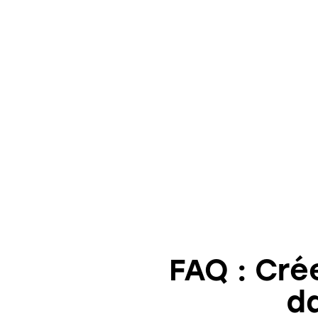
FAQ : Cré
da