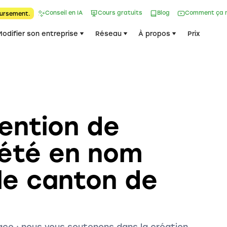
Conseil en IA
Cours gratuits
Blog
Comment ça 
ursement.
Modifier son entreprise
Réseau
À propos
Prix
tention de
iété en nom
 le canton de
ce : nous vous soutenons dans la création