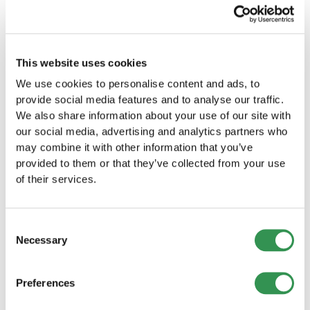
Fondare una ditta individuale nel
Canton Zurigo?
This website uses cookies
Create la vostra ditta individuale nel Canton
Zurigo e avviate la vostra attività in questa
We use cookies to personalise content and ads, to
splendida regione.
provide social media features and to analyse our traffic.
Fondare una ditta individuale
We also share information about your use of our site with
our social media, advertising and analytics partners who
may combine it with other information that you’ve
Fondare una Sagl nel Canton Zurigo
provided to them or that they’ve collected from your use
Avviate la vostra azienda come Sagl nel Canton
of their services.
Zurigo e beneficiate dei numerosi vantaggi di
questa forma giuridica.
Fondare una Sagl
Consent
Necessary
Selection
Fondazione di una SA nel Canton Zurigo
Costituite la vostra società per azioni nel
Preferences
Canton Zurigo e beneficiate dei numerosi
vantaggi di una SA.