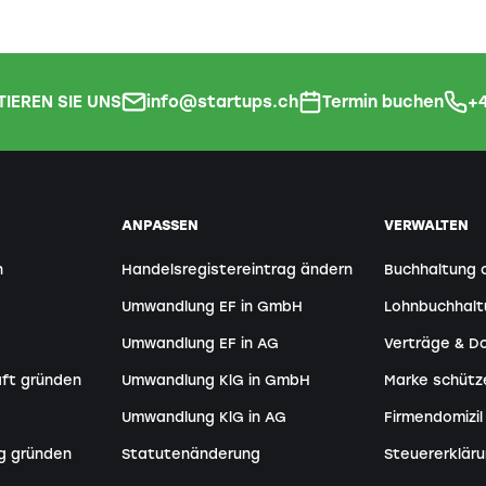
IEREN SIE UNS
info@startups.ch
Termin buchen
+4
ANPASSEN
VERWALTEN
n
Handelsregistereintrag ändern
Buchhaltung 
Umwandlung EF in GmbH
Lohnbuchhal
Umwandlung EF in AG
Verträge & 
aft gründen
Umwandlung KlG in GmbH
Marke schütz
Umwandlung KlG in AG
Firmendomizil
g gründen
Statutenänderung
Steuererkläru