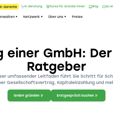
KI-Beratung
Kurse für Gründer:innen
Blog
So e
k-Garantie​
erwalten
Netzwerk
Über uns
Preise
g einer GmbH: De
Ratgeber
r umfassender Leitfaden führt Sie Schritt für Schr
ber Gesellschaftsvertrag, Kapitaleinzahlung und meh
GmbH gründen
Erstgespräch buchen