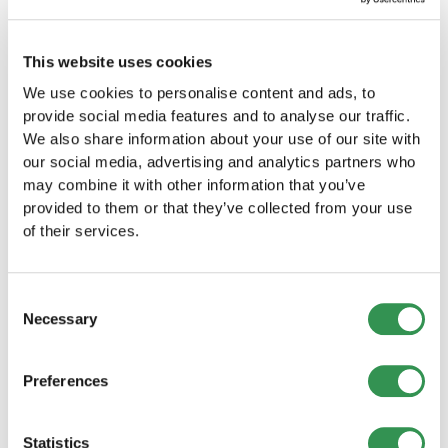
Krankenversicherung für Mitarbeiter, ist von
großer Bedeutung, um Ihr Unternehmen
abzusichern.
This website uses cookies
We use cookies to personalise content and ads, to
Schritt 10: Die laufende
provide social media features and to analyse our traffic.
Compliance
We also share information about your use of our site with
our social media, advertising and analytics partners who
Nach der Gründung Ihrer GmbH müssen Sie
may combine it with other information that you’ve
sicherstellen, dass Sie laufend alle rechtlichen
provided to them or that they’ve collected from your use
Anforderungen und Verpflichtungen erfüllen.
of their services.
Dies umfasst die Buchführung,
Steuererklärungen und die Einhaltung von
Gesetzen und Vorschriften.
Consent
Necessary
Die Gründung einer GmbH in der Schweiz ist ein
Selection
bedeutender Schritt auf Ihrem Weg zum
Unternehmertum. Es erfordert sorgfältige
Preferences
Planung, rechtliche Sorgfalt und finanzielle
Verantwortung. Wenn Sie diese Schritte jedoch
sorgfältig befolgen und sich professionelle
Statistics