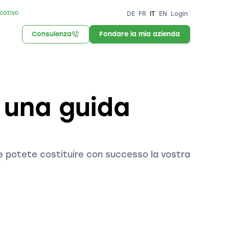
icativo
DE
FR
IT
EN
Login
Consulenza
Fondare la mia azienda
: una guida
ome potete costituire con successo la vostra