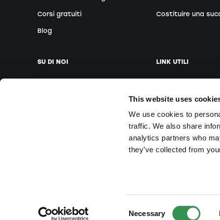
Corsi gratuiti
Costituire una suc
Blog
SU DI NOI
LINK UTILI
La nostra azienda
Fissare appuntam
This website uses cookie
Il nostro team
Fondatori esteri
We use cookies to personal
Le nostre sedi
Webinar gratuiti
traffic. We also share info
Media
Corsi in sede
analytics partners who may
Domande e Rispos
they’ve collected from your
© 2025 Startups.ch. Tutti i diritti riservati.
2026
Startups.ch. Al
Consent
Necessary
Selection