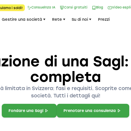
Consuelnza IA
Corsi gratuiti
Blog
Video espl
uiamo i soldi!
Gestire una società
Rete
Su di noi
Prezzi
zione di una Sagl
completa
à limitata in Svizzera: fasi e requisiti. Scoprite c
società. Tutti i dettagli qui!
Fondare una Sagl
Prenotare una consulenza