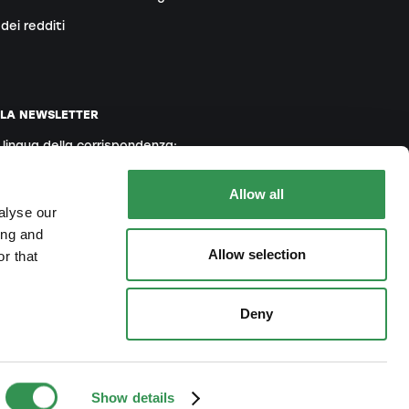
dei redditi
LLA NEWSLETTER
a lingua della corrispondenza:
Inglese
Francese
Italiano
Allow all
alyse our
ing and
Allow selection
r that
 accetta la nostra
Informativa sulla Privacy
Deny
raperfekt
.
Imprint
Informativa sulla privacy
GTC
We ❤️ Startups!
Show details