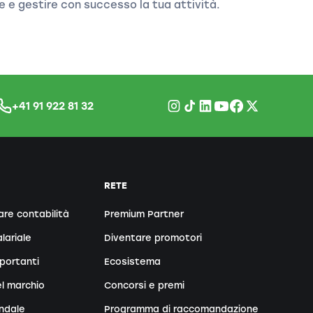
e e gestire con successo la tua attività.
+41 91 922 81 32
RETE
are contabilità
Premium Partner
lariale
Diventare promotori
portanti
Ecosistema
l marchio
Concorsi e premi
endale
Programma di raccomandazione