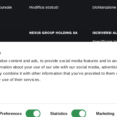
cursale
Modifica statuti
Dichiarazione 
NEXUS GROUP HOLDING SA
ISCRIVERSI A
Specificare l
ento
Sito web
Tedesco
s
Posti vacanti
ise content and ads, to provide social media features and to an
rmation about your use of our site with our social media, advertis
 combine it with other information that you’ve provided to them o
Iscrivendosi si
te
 use of their services.
le Rechte vorbehalten.
Prodotto da Nexus Group Holding SA
.
Sito web di ult
Preferences
Statistics
Marketing