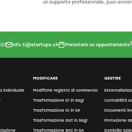
un supporto professionale, puoi avviar
CI
info.ti@startups.ch
Prenotare un appuntamento
MODIFICARE
GESTIRE
a individuale
Modifiche registro di commercio
Esternaliarizz
l
Trasformazione DI in Sagl
Contabilità sa
Trasformazione DI in SA
Documenti im
Trasformazione SnC in Sagl
Protezione de
ciazione
Trasformazione SnC in SA
Domicilio azi