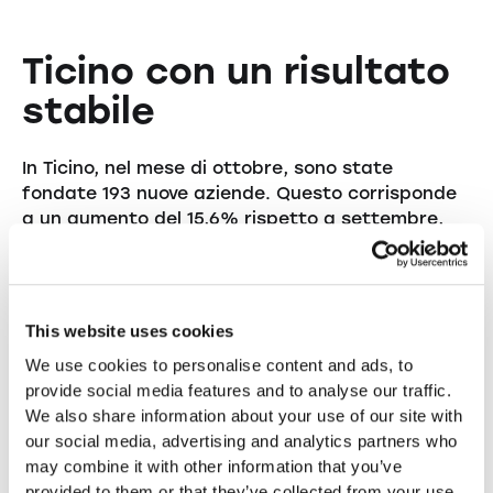
Ticino con un risultato
stabile
In Ticino, nel mese di ottobre, sono state
fondate 193 nuove aziende. Questo corrisponde
a un aumento del 15,6% rispetto a settembre,
ma a un calo del 14,6% rispetto all'anno
precedente. Dopo un'estate più debole, si
registra nuovamente una leggera ripresa, anche
se la regione non è ancora riuscita a eguagliare i
This website uses cookies
valori elevati del 2024.
We use cookies to personalise content and ads, to
provide social media features and to analyse our traffic.
We also share information about your use of our site with
our social media, advertising and analytics partners who
Prospettive: una solida
may combine it with other information that you’ve
provided to them or that they’ve collected from your use