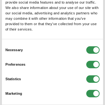
provide social media features and to analyse our traffic.
Altri articoli del blog
We also share information about your use of our site with
Approfondimenti, storie di successo ispirate e
our social media, advertising and analytics partners who
consigli pratici per gli imprenditori: scoprite gli
may combine it with other information that you’ve
altri articoli del nostro blog.
provided to them or that they’ve collected from your use
of their services.
Consent
Necessary
Selection
Preferences
Statistics
FONDAZIONE AZIENDALE
Marketing
Nuove costituzioni di imprese in Svizzera
(luglio 2026): lieve calo rispetto all’anno