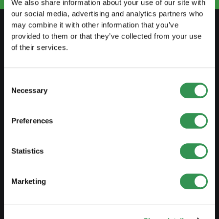
We also share information about your use of our site with
our social media, advertising and analytics partners who
may combine it with other information that you’ve
provided to them or that they’ve collected from your use
PREPARARSI
of their services.
Guida al lavoro indipendente
Consent
Creare un business plan
Necessary
Selection
Aspetti fiscali
Prelievo anticipato LPP
Preferences
Panoramica forme giuridiche
Statistics
Corsi gratuiti
Blog
Marketing
AVVIARE