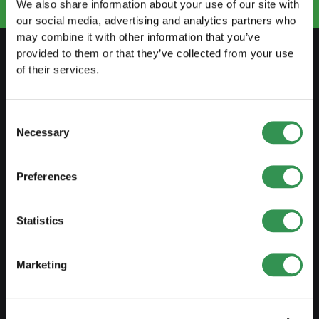
We also share information about your use of our site with
our social media, advertising and analytics partners who
may combine it with other information that you’ve
provided to them or that they’ve collected from your use
of their services.
VORBEREITEN
Leitfaden Selbstständigkeit
Consent
Necessary
Selection
Businessplan erstellen
Steuerliche Aspekte
Preferences
Vorbezug Pensionskasse
Übersicht Rechtsformen
Statistics
Kurse
Blog
Marketing
GRÜNDEN