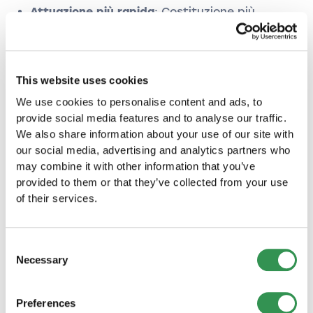
Attuazione più rapida
: Costituzione più
semplice
Svantaggi:
This website uses cookies
Meno autonomia
: Dipendenza da fondazione
We use cookies to personalise content and ads, to
ombrello
provide social media features and to analyse our traffic.
Libertà di configurazione limitata
We also share information about your use of our site with
Nessuna personalità giuridica propria
our social media, advertising and analytics partners who
may combine it with other information that you’ve
Fondazione Propria:
provided to them or that they’ve collected from your use
of their services.
Vantaggi:
Autonomia completa
: Potere decisionale
Consent
proprio
Necessary
Selection
Configurazione individuale
: Statuto su misura
Personalità giuridica propria
: Indipendenza
Preferences