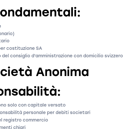
Fondamentali:
e
onario)
tario
per costituzione SA
del consiglio d'amministrazione con domicilio svizzero
ocietà Anonima
nsabilità:
dono solo con capitale versato
onsabilità personale per debiti societari
nel registro commercio
menti chiari