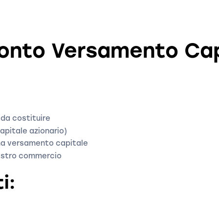
Conto Versamento Cap
 da costituire
apitale azionario)
ma versamento capitale
egistro commercio
i: