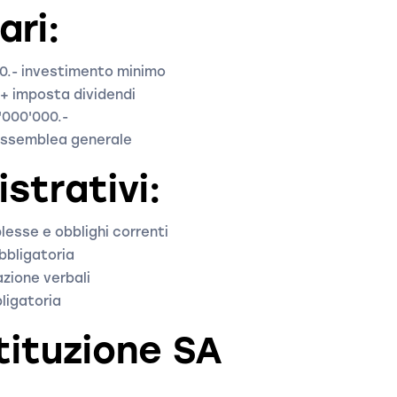
ari:
0.- investimento minimo
A + imposta dividendi
1'000'000.-
 assemblea generale
strativi:
esse e obblighi correnti
obbligatoria
zione verbali
bligatoria
tituzione SA