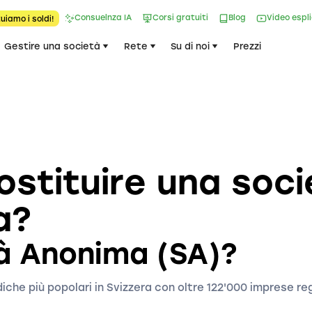
Consuelnza IA
Corsi gratuiti
Blog
Video espl
uiamo i soldi!
Gestire una società
Rete
Su di noi
Prezzi
stituire una soc
a?
à Anonima (SA)?
iche più popolari in Svizzera con oltre 122'000 imprese reg