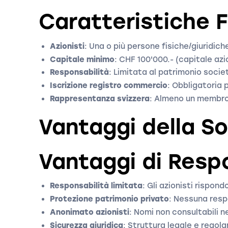
Caratteristiche 
Azionisti
: Una o più persone fisiche/giuridich
Capitale minimo
: CHF 100'000.- (capitale azi
Responsabilità
: Limitata al patrimonio socie
Iscrizione registro commercio
: Obbligatoria 
Rappresentanza svizzera
: Almeno un membro 
Vantaggi della S
Vantaggi di Respo
Responsabilità limitata
: Gli azionisti rispon
Protezione patrimonio privato
: Nessuna resp
Anonimato azionisti
: Nomi non consultabili 
Sicurezza giuridica
: Struttura legale e regola