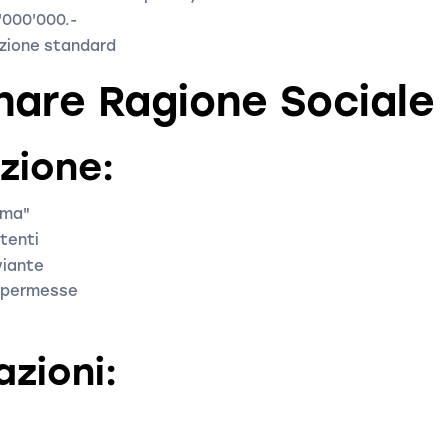
1'000'000.-
uzione standard
nare Ragione Sociale
zione:
ima"
stenti
viante
 permesse
zioni: