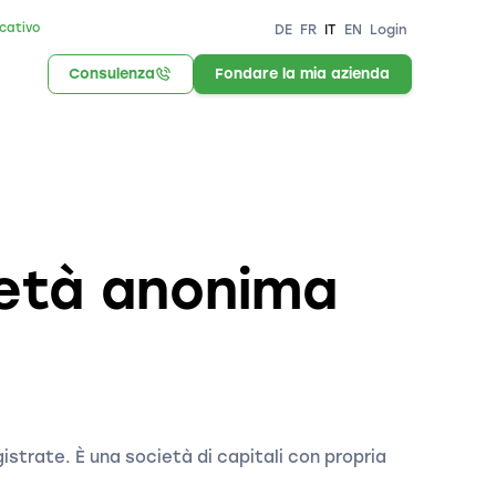
icativo
DE
FR
IT
EN
Login
Consulenza
Fondare la mia azienda
ietà anonima
istrate. È una società di capitali con propria