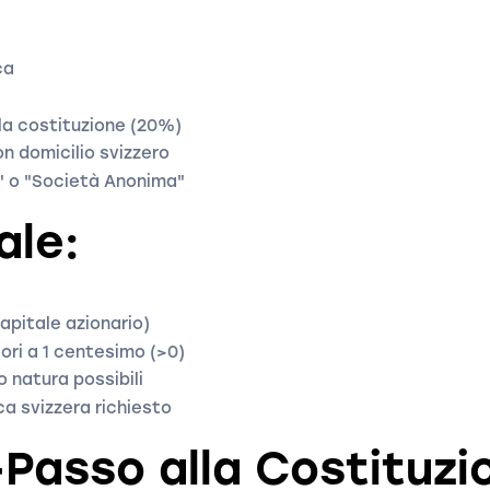
ca
lla costituzione (20%)
n domicilio svizzero
" o "Società Anonima"
ale:
apitale azionario)
iori a 1 centesimo (>0)
o natura possibili
a svizzera richiesto
Passo alla Costituzi