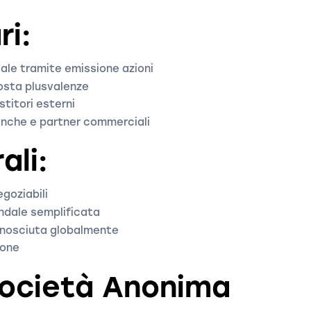
ri:
ale tramite emissione azioni
posta plusvalenze
stitori esterni
anche e partner commerciali
ali:
egoziabili
ndale semplificata
conosciuta globalmente
ione
Società Anonima