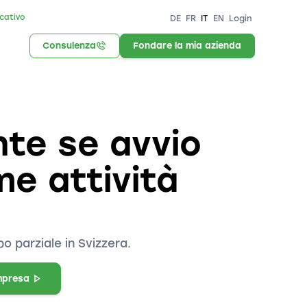
icativo
DE
FR
IT
EN
Login
Consulenza
Fondare la mia azienda
te se avvio
e attività
o parziale in Svizzera.
mpresa