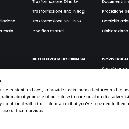
Trasformazione DI in SA
Documenti im
Trasformazione SnC in Sagl
Protezione de
ciazione
Trasformazione SnC in SA
Domicilio azi
cursale
Modifica statuti
Dichiarazione 
NEXUS GROUP HOLDING SA
ISCRIVERSI A
Specificare l
ento
Sito web
Tedesco
s
Posti vacanti
ise content and ads, to provide social media features and to an
rmation about your use of our site with our social media, advertis
 combine it with other information that you’ve provided to them o
Iscrivendosi si
te
 use of their services.