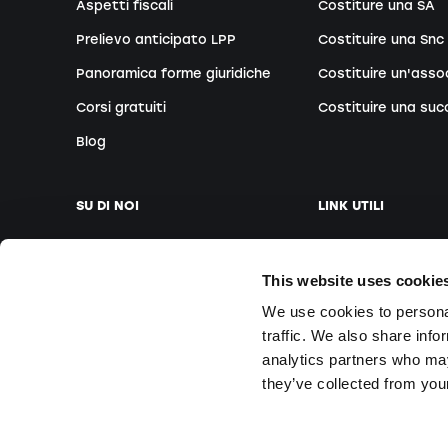
Aspetti fiscali
Costiture una SA
Prelievo anticipato LPP
Costituire una Snc
Panoramica forme giuridiche
Costituire un'asso
Corsi gratuiti
Costituire una suc
Blog
SU DI NOI
LINK UTILI
La nostra azienda
Fissare appuntam
This website uses cookie
Il nostro team
Fondatori esteri
We use cookies to personal
Le nostre sedi
Webinar gratuiti
traffic. We also share info
Media
Corsi in sede
analytics partners who may
Domande e Rispos
they’ve collected from your