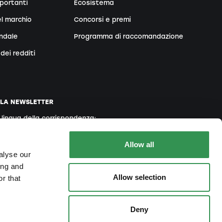
portanti
Ecosistema
l marchio
Concorsi e premi
endale
Programma di raccomandazione
dei redditi
LLA NEWSLETTER
a lingua della corrispondenza:
Inglese
Francese
Italiano
Allow all
alyse our
ing and
Allow selection
r that
 accetta la nostra
Informativa sulla Privacy
Deny