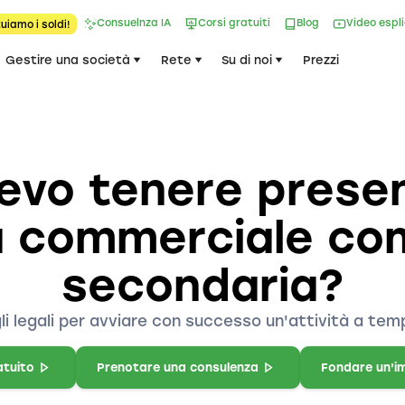
Consuelnza IA
Corsi gratuiti
Blog
Video espl
uiamo i soldi!
Gestire una società
Rete
Su di noi
Prezzi
evo tenere presen
tà commerciale com
secondaria?
i legali per avviare con successo un'attività a temp
atuito
Prenotare una consulenza
Fondare un'i