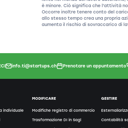
è minore. Ciò significa che l'attività 
Occorre inoltre tenere conto del carico
allo stesso tempo crea una propria a
aumenta il rischio di sovraccarico di l
CI
info.ti@startups.ch
Prenotare un appuntamento
MODIFICARE
GESTIRE
a individuale
Modifiche registro di commercio
Esternaliarizz
l
Trasformazione DI in Sagl
Contabilità sa