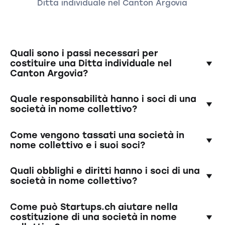
Ditta individuale nel Canton Argovia
Quali sono i passi necessari per
costituire una Ditta individuale nel
Canton Argovia?
Per la costituzione di una società in nome
Quale responsabilità hanno i soci di una
collettivo, i soci devono redigere un contratto
società in nome collettivo?
di società scritto che includa la
denominazione sociale, l'oggetto sociale, gli
I soci rispondono illimitatamente e
Come vengono tassati una società in
obblighi di contribuzione dei soci e altri
solidalmente con tutto il loro patrimonio per le
nome collettivo e i suoi soci?
dettagli importanti. La società deve poi essere
passività della società in nome collettivo. Ciò
registrata e iscritta nel registro delle imprese.
significa che i creditori possono accedere
Una società in nome collettivo è trattata come
Quali obblighi e diritti hanno i soci di una
anche al patrimonio privato dei soci in caso di
una società di persone ai fini fiscali, il che
società in nome collettivo?
difficoltà di pagamento.
significa che gli utili della società sono tassati
personalmente per i soci. La società stessa
Gli soci hanno il dovere di gestire la società
Come può Startups.ch aiutare nella
non è soggetta a imposte.
sotto la responsabilità comune e di rispettare
costituzione di una società in nome