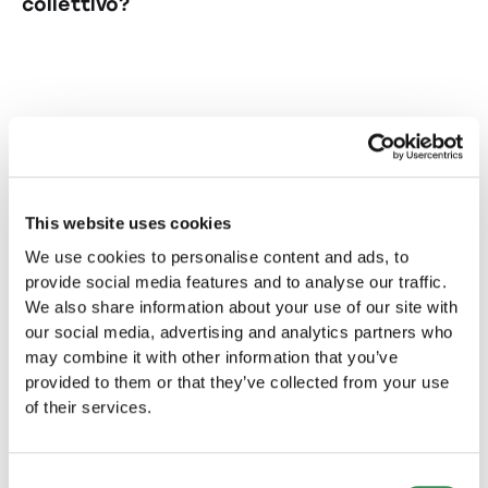
collettivo?
le regole stabilite nello statuto. Hanno inoltre il
diritto di partecipare alle decisioni della
Startups.ch supporta i fondatori nella
società e di ricevere gli utili in proporzione alla
costituzione di una società in nome collettivo
loro quota di partecipazione.
in Svizzera fornendo consulenza, modelli di
State cercando una forma
documenti, presentazione al registro delle
imprese e assistenza continua. Questo rende il
giuridica diversa?
processo di costituzione efficiente e senza
State cercando una forma giuridica diversa
intoppi.
per la vostra azienda nel Canton Argovia?
This website uses cookies
We use cookies to personalise content and ads, to
Fondare una ditta individuale nel
provide social media features and to analyse our traffic.
Canton Argovia?
We also share information about your use of our site with
Create la vostra ditta individuale nel Canton
our social media, advertising and analytics partners who
Argovia e avviate la vostra attività in questa
may combine it with other information that you’ve
splendida regione.
provided to them or that they’ve collected from your use
Fondare una ditta individuale
of their services.
Fondare una Sagl nel Canton Argovia
Consent