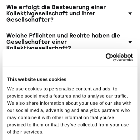
Die Gesellschafter haften unbeschränkt und
Geschäftszweck, die Beitragspflichten der
Wie erfolgt die Besteuerung einer
solidarisch mit ihrem gesamten Vermögen für
Gesellschafter und weitere wichtige Details
Kollektivgesellschaft und ihrer
Gesellschafter?
die Verbindlichkeiten der Kollektivgesellschaft.
enthält. Anschliessend muss die Gesellschaft
Dies bedeutet, dass Gläubiger im Falle von
beim Handelsregisteramt angemeldet und
Eine Kollektivgesellschaft wird steuerlich als
Zahlungsschwierigkeiten auch auf das
eingetragen werden.
Welche Pflichten und Rechte haben die
Personengesellschaft behandelt, was
Privatvermögen der Gesellschafter zugreifen
Gesellschafter einer
Kollektivgesellschaft?
bedeutet, dass die Gewinne der Gesellschaft
können.
bei den Gesellschaftern persönlich versteuert
Die Gesellschafter haben die Pflicht, das
werden. Die Gesellschaft selbst ist nicht
Wie kann Startups.ch bei der Gründung
Unternehmen in gemeinsamer Verantwortung
steuerpflichtig.
der Kollektivgesellschaft helfen?
zu führen und sich an die im
This website uses cookies
Gesellschaftsvertrag festgelegten Regeln zu
Startups.ch unterstützt Gründer:innen bei der
We use cookies to personalise content and ads, to
halten. Sie haben auch das Recht, an den
Gründung einer Kollektivgesellschaft in der
provide social media features and to analyse our traffic.
Entscheidungen des Unternehmens
Schweiz durch Beratung, Vorlagen für
We also share information about your use of our site with
teilzuhaben und Gewinne entsprechend ihrer
Andere Rechtsformen
Dokumente, Einreichung beim Handelsregister
our social media, advertising and analytics partners who
Beteiligung zu erhalten.
und fortlaufende Unterstützung. Dadurch wird
entdecken
may combine it with other information that you’ve
der Gründungsprozess effizient und
Sie suchen nach einer anderen Rechtsform
provided to them or that they’ve collected from your use
reibungslos gestaltet.
für Ihr Unternehmen im Kanton Aargau?
of their services.