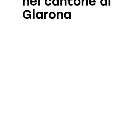
nel cantone di
Glarona