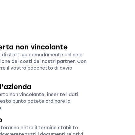
erta non vincolante
to di start-up comodamente online e
ione dei costi dei nostri partner. Con
re il vostro pacchetto di avvio
ll'azienda
rta non vincolante, inserite i dati
uesto punto potete ordinare la
à.
o
tteranno entro il termine stabilito
iceverete tutti i documenti relativi