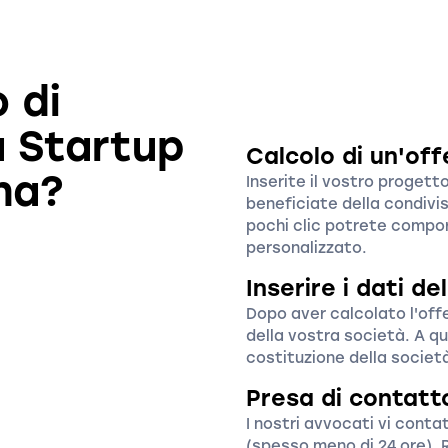
 di
a Startup
Calcolo di un'off
na?
Inserite il vostro proget
beneficiate della condivis
pochi clic potrete compor
personalizzato.
Inserire i dati de
Dopo aver calcolato l'offe
della vostra società. A q
costituzione della societ
Presa di contatt
I nostri avvocati vi conta
(spesso meno di 24 ore). R