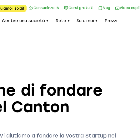
Consuelnza IA
Corsi gratuiti
Blog
Video espl
uiamo i soldi!
Gestire una società
Rete
Su di noi
Prezzi
ne di fondare
el Canton
Vi aiutiamo a fondare la vostra Startup nel